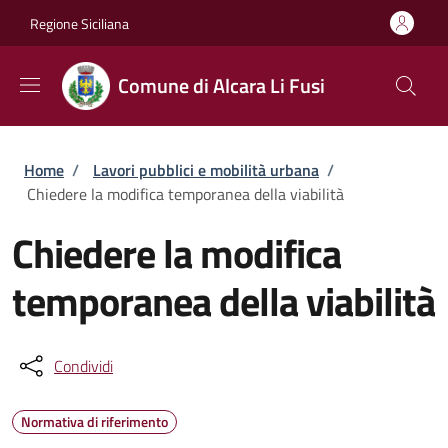
Salta al contenuto principale
Skip to footer content
Regione Siciliana
Comune di Alcara Li Fusi
Briciole di pane
Home
/
Lavori pubblici e mobilità urbana
/
Chiedere la modifica temporanea della viabilità
Chiedere la modifica
temporanea della viabilità
Condividi
Normativa di riferimento