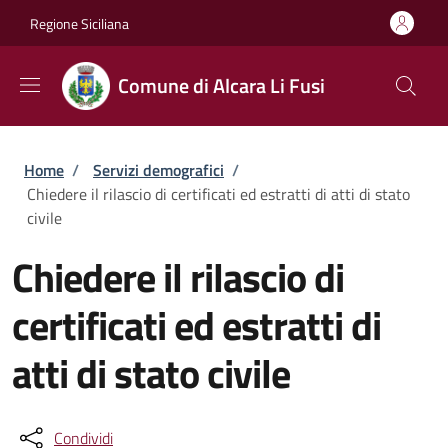
Salta al contenuto principale
Skip to footer content
Regione Siciliana
Comune di Alcara Li Fusi
Briciole di pane
Home
/
Servizi demografici
/
Chiedere il rilascio di certificati ed estratti di atti di stato
civile
Chiedere il rilascio di
certificati ed estratti di
atti di stato civile
Condividi