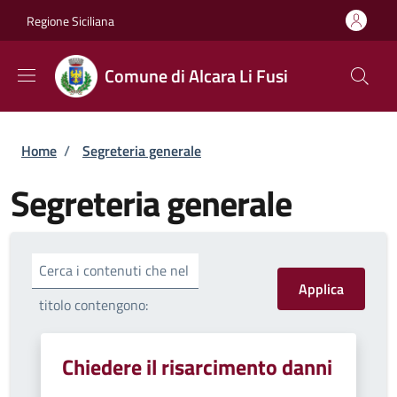
Salta al contenuto principale
Skip to footer content
Regione Siciliana
Comune di Alcara Li Fusi
Briciole di pane
Home
/
Segreteria generale
Segreteria generale
Cerca i contenuti che nel
titolo contengono:
Chiedere il risarcimento danni