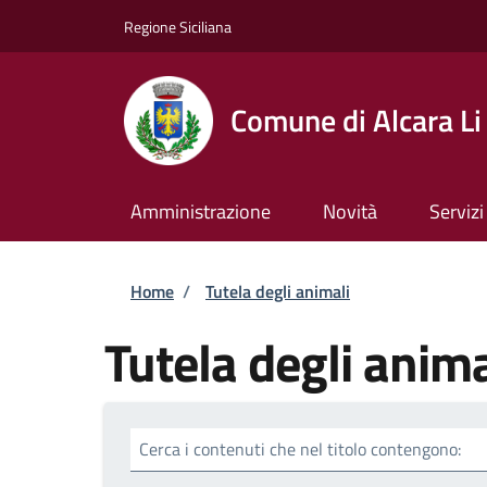
Salta al contenuto principale
Skip to footer content
Regione Siciliana
Comune di Alcara Li
Amministrazione
Novità
Servizi
Briciole di pane
Home
/
Tutela degli animali
Tutela degli anima
Cerca i contenuti che nel titolo contengono: