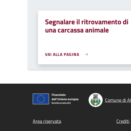
Segnalare il ritrovamento di
una carcassa animale
VAI ALLA PAGINA
Comune di Al
Footer menu
Area riservata
Crediti