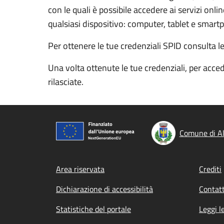
con le quali è possibile accedere ai servizi onl
qualsiasi dispositivo: computer, tablet e smart
Per ottenere le tue credenziali SPID consulta l
Una volta ottenute le tue credenziali, per acced
rilasciate.
Comune di Al
Footer menu
Area riservata
Crediti
Dichiarazione di accessibilità
Contatt
Statistiche del portale
Leggi l