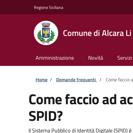
Salta al contenuto principale
Skip to footer content
Regione Siciliana
Comune di Alcara Li
Amministrazione
Novità
Servizi
Briciole di pane
Home
/
Domande frequenti
/
Come faccio a
Come faccio ad ac
SPID?
Il Sistema Pubblico di Identità Digitale (SPID)