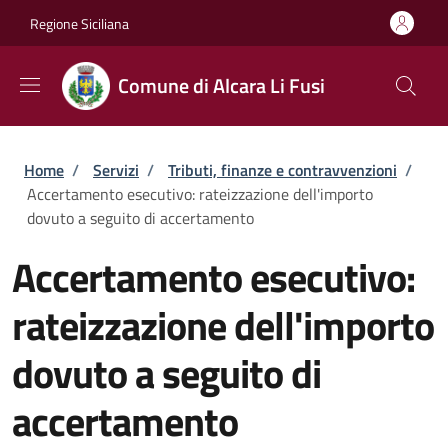
Salta al contenuto principale
Skip to footer content
Regione Siciliana
Comune di Alcara Li Fusi
Briciole di pane
Home
/
Servizi
/
Tributi, finanze e contravvenzioni
/
Accertamento esecutivo: rateizzazione dell'importo
dovuto a seguito di accertamento
Accertamento esecutivo:
rateizzazione dell'importo
dovuto a seguito di
accertamento