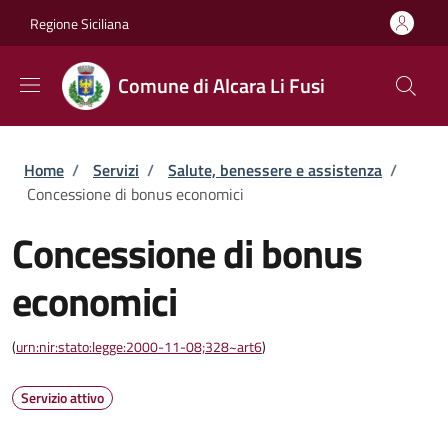
Salta al contenuto principale
Skip to footer content
Regione Siciliana
Comune di Alcara Li Fusi
Briciole di pane
Home
/
Servizi
/
Salute, benessere e assistenza
/
Concessione di bonus economici
Concessione di bonus
economici
(
urn:nir:stato:legge:2000-11-08;328~art6
)
Servizio attivo