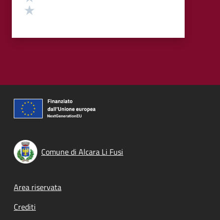
Valuta 1 stelle su 5
Comune di Alcara Li Fusi
Footer menu
Area riservata
Crediti