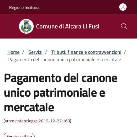
Salta al contenuto principale
Skip to footer content
Regione Siciliana
Comune di Alcara Li Fusi
Briciole di pane
Home
/
Servizi
/
Tributi, finanze e contravvenzioni
/
Pagamento del canone unico patrimoniale e mercatale
Pagamento del canone
unico patrimoniale e
mercatale
(
urn:nir:stato:legge:2019-12-27;160
)
Servizio attivo