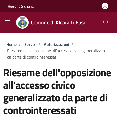
Salta al contenuto principale
Skip to footer content
Regione Siciliana
Comune di Alcara Li Fusi
Briciole di pane
Home
/
Servizi
/
Autorizzazioni
/
Riesame dell'opposizione all'accesso civico generalizzato
da parte di controinteressati
Riesame dell'opposizione
all'accesso civico
generalizzato da parte di
controinteressati