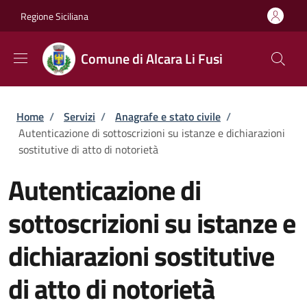
Salta al contenuto principale
Skip to footer content
Regione Siciliana
Comune di Alcara Li Fusi
Briciole di pane
Home
/
Servizi
/
Anagrafe e stato civile
/
Autenticazione di sottoscrizioni su istanze e dichiarazioni
sostitutive di atto di notorietà
Autenticazione di
sottoscrizioni su istanze e
dichiarazioni sostitutive
di atto di notorietà