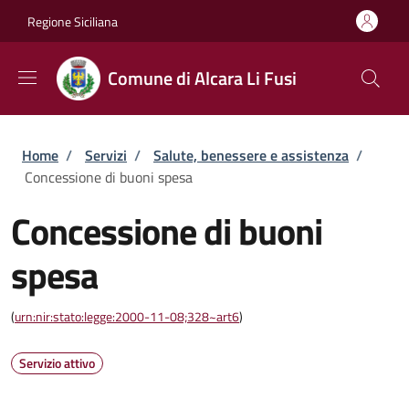
Salta al contenuto principale
Skip to footer content
Regione Siciliana
Comune di Alcara Li Fusi
Briciole di pane
Home
/
Servizi
/
Salute, benessere e assistenza
/
Concessione di buoni spesa
Concessione di buoni
spesa
(
urn:nir:stato:legge:2000-11-08;328~art6
)
Servizio attivo