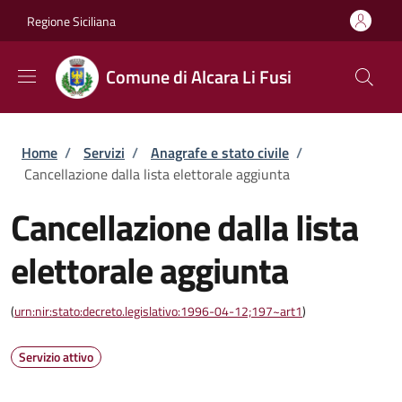
Salta al contenuto principale
Skip to footer content
Regione Siciliana
Comune di Alcara Li Fusi
Briciole di pane
Home
/
Servizi
/
Anagrafe e stato civile
/
Cancellazione dalla lista elettorale aggiunta
Cancellazione dalla lista
elettorale aggiunta
(
urn:nir:stato:decreto.legislativo:1996-04-12;197~art1
)
Servizio attivo