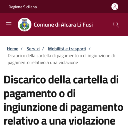
Salta al contenuto principale
Skip to footer content
Regione Siciliana
Comune di Alcara Li Fusi
Briciole di pane
Home
/
Servizi
/
Mobilità e trasporti
/
Discarico della cartella di pagamento o di ingiunzione di
pagamento relativo a una violazione
Discarico della cartella di
pagamento o di
ingiunzione di pagamento
relativo a una violazione