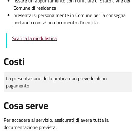
fissare un appuntamento con l'Ufficiale di Stato civile del
Comune di residenza
presentarsi personalmente in Comune per la consegna
portando con sè un documento d'identità.
Scarica la modulistica
Costi
Tipo di pagamento
Importo
La presentazione della pratica non prevede alcun
pagamento
Cosa serve
Per accedere al servizio, assicurati di avere tutta la
documentazione prevista.