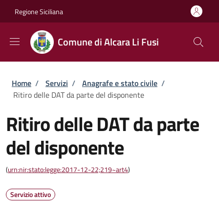
Salta al contenuto principale
Skip to footer content
Regione Siciliana
Comune di Alcara Li Fusi
Briciole di pane
Home
/
Servizi
/
Anagrafe e stato civile
/
Ritiro delle DAT da parte del disponente
Ritiro delle DAT da parte
del disponente
(
urn:nir:stato:legge:2017-12-22;219~art4
)
Servizio attivo