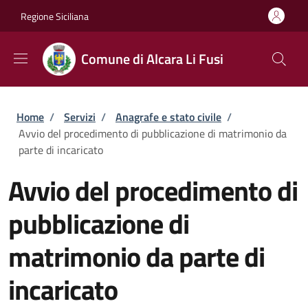
Salta al contenuto principale
Skip to footer content
Regione Siciliana
Comune di Alcara Li Fusi
Briciole di pane
Home
/
Servizi
/
Anagrafe e stato civile
/
Avvio del procedimento di pubblicazione di matrimonio da
parte di incaricato
Avvio del procedimento di
pubblicazione di
matrimonio da parte di
incaricato