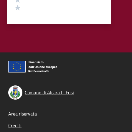
Valuta 1 stelle su 5
Comune di Alcara Li Fusi
Footer menu
Area riservata
Crediti