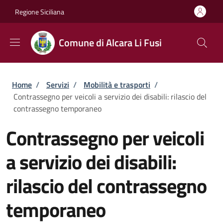
Salta al contenuto principale
Skip to footer content
Regione Siciliana
Comune di Alcara Li Fusi
Briciole di pane
Home
/
Servizi
/
Mobilità e trasporti
/
Contrassegno per veicoli a servizio dei disabili: rilascio del
contrassegno temporaneo
Contrassegno per veicoli
a servizio dei disabili:
rilascio del contrassegno
temporaneo